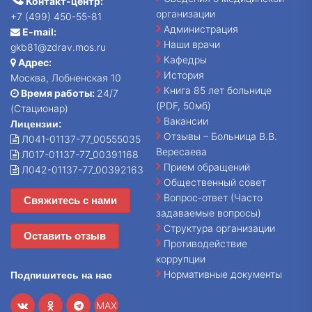
Контакт-центр:
организации
+7 (499) 450-55-81
Администрация
E-mail:
Наши врачи
gkb81@zdrav.mos.ru
Кафедры
Адрес:
История
Москва, Лобненская 10
Книга 85 лет больнице
Время работы:
24/7
(PDF, 50мб)
(Стационар)
Вакансии
Лицензии:
Отзывы – Больница В.В.
Л041-01137-77_00555035
Вересаева
Л017-01137-77_00391168
Прием обращений
Л042-01137-77_00392163
Общественный совет
Вопрос-ответ (Часто
Свяжитесь с нами
задаваемые вопросы)
Структура организации
Оставить отзыв
Противодействие
коррупции
Нормативные документы
Подпишитесь на нас
MAX