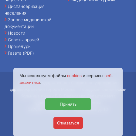
Диспансеризация
населения
Запрос медицинской
документации
Новости
Советы врачей
Процедуры
Газета (PDF)
Мы используем файлы
cookies
и сервисы
веб-
аналитики
.
© 2026 - Государственное бюджетное учреждение
здравоохранения города Москвы «Городская клиническая
больница имени В.В. Вересаева Департамента
здравоохранения города Москвы.
Принять
127644, г. Москва, ул. Лобненская, д. 10
Отказаться