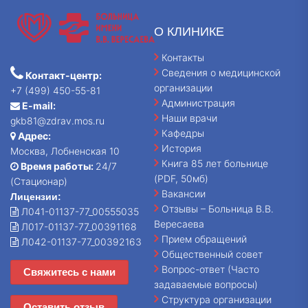
О КЛИНИКЕ
Контакты
Сведения о медицинской
Контакт-центр:
организации
+7 (499) 450-55-81
Администрация
E-mail:
Наши врачи
gkb81@zdrav.mos.ru
Кафедры
Адрес:
История
Москва, Лобненская 10
Книга 85 лет больнице
Время работы:
24/7
(PDF, 50мб)
(Стационар)
Вакансии
Лицензии:
Отзывы – Больница В.В.
Л041-01137-77_00555035
Вересаева
Л017-01137-77_00391168
Прием обращений
Л042-01137-77_00392163
Общественный совет
Вопрос-ответ (Часто
Свяжитесь с нами
задаваемые вопросы)
Структура организации
Оставить отзыв