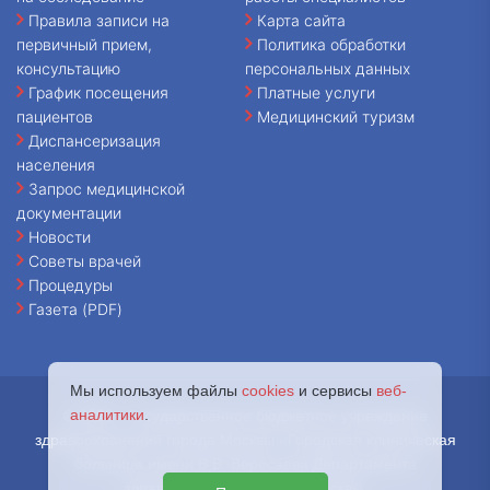
Правила записи на
Карта сайта
первичный прием,
Политика обработки
консультацию
персональных данных
График посещения
Платные услуги
пациентов
Медицинский туризм
Диспансеризация
населения
Запрос медицинской
документации
Новости
Советы врачей
Процедуры
Газета (PDF)
Мы используем файлы
cookies
и сервисы
веб-
аналитики
.
© 2026 - Государственное бюджетное учреждение
здравоохранения города Москвы «Городская клиническая
больница имени В.В. Вересаева Департамента
здравоохранения города Москвы.