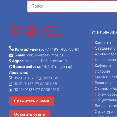
О КЛИНИК
Контакты
Сведения о 
Контакт-центр:
+7 (499) 450-55-81
Администра
E-mail:
gkb81@zdrav.mos.ru
Наши врачи
Адрес:
Москва, Лобненская 10
Кафедры
Время работы:
24/7 (Стационар)
История
Лицензии:
Книга 85 ле
Л041-01137-77_00555035
Вакансии
Л017-01137-77_00391168
Отзывы – Бо
Л042-01137-77_00392163
Прием обра
Общественн
Свяжитесь с нами
Вопрос-отве
Структура о
Оставить отзыв