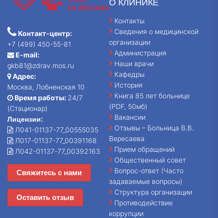
О КЛИНИКЕ
Контакты
Сведения о медицинской
Контакт-центр:
организации
+7 (499) 450-55-81
Администрация
E-mail:
Наши врачи
gkb81@zdrav.mos.ru
Кафедры
Адрес:
История
Москва, Лобненская 10
Книга 85 лет больнице
Время работы:
24/7
(PDF, 50мб)
(Стационар)
Вакансии
Лицензии:
Отзывы – Больница В.В.
Л041-01137-77_00555035
Вересаева
Л017-01137-77_00391168
Прием обращений
Л042-01137-77_00392163
Общественный совет
Вопрос-ответ (Часто
Свяжитесь с нами
задаваемые вопросы)
Структура организации
Оставить отзыв
Противодействие
коррупции