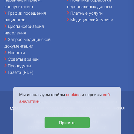
консультацию
персональных данных
График посещения
Платные услуги
пациентов
Медицинский туризм
Диспансеризация
населения
Запрос медицинской
документации
Новости
Советы врачей
Процедуры
Газета (PDF)
Мы используем файлы
cookies
и сервисы
веб-
аналитики
.
© 2026 - Государственное бюджетное учреждение
здравоохранения города Москвы «Городская клиническая
больница имени В.В. Вересаева Департамента
здравоохранения города Москвы.
Принять
127644, г. Москва, ул. Лобненская, д. 10