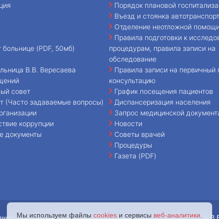
ция
Порядок плановой госпитализа
Въезд и стоянка автотранспор
Отделение неотложной помощ
Правила подготовки к исследо
т больнице (PDF, 50мб)
процедурам, правила записи на
обследование
льница В.В. Вересаева
Правила записи на первичный 
щений
консультацию
ый совет
График посещения пациентов
т (Часто задаваемые вопросы)
Диспансеризация населения
рганизации
Запрос медицинской документ
ствие коррупции
Новости
е документы
Советы врачей
Процедуры
Газета (PDF)
Мы используем файлы
cookies
и сервисы
веб-аналитики
.
анения города Москвы «Городская клиническая больница имени В.