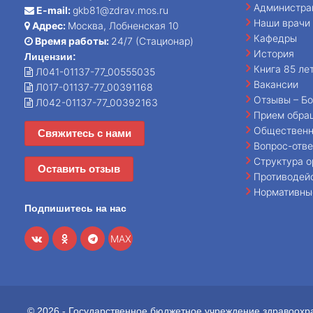
Администра
E-mail:
gkb81@zdrav.mos.ru
Наши врачи
Адрес:
Москва, Лобненская 10
Кафедры
Время работы:
24/7 (Стационар)
История
Лицензии:
Книга 85 ле
Л041-01137-77_00555035
Вакансии
Л017-01137-77_00391168
Отзывы – Бо
Л042-01137-77_00392163
Прием обра
Общественн
Свяжитесь с нами
Вопрос-отве
Структура о
Оставить отзыв
Противодей
Нормативны
Подпишитесь на нас
MAX
© 2026 - Государственное бюджетное учреждение здравоохр