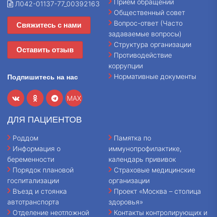
Прием обращений
Л042-01137-77_00392163
Общественный совет
Вопрос-ответ (Часто
Свяжитесь с нами
задаваемые вопросы)
Структура организации
Оставить отзыв
Противодействие
коррупции
Нормативные документы
Подпишитесь на нас
MAX
ДЛЯ ПАЦИЕНТОВ
Роддом
Памятка по
Информация о
иммунопрофилактике,
беременности
календарь прививок
Порядок плановой
Страховые медицинские
госпитализации
организации
Въезд и стоянка
Проект «Москва – столица
автотранспорта
здоровья»
Отделение неотложной
Контакты контролирующих и