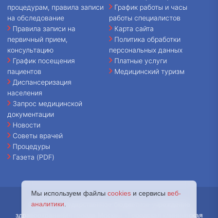
процедурам, правила записи
График работы и часы
на обследование
работы специалистов
Правила записи на
Карта сайта
первичный прием,
Политика обработки
консультацию
персональных данных
График посещения
Платные услуги
пациентов
Медицинский туризм
Диспансеризация
населения
Запрос медицинской
документации
Новости
Советы врачей
Процедуры
Газета (PDF)
Мы используем файлы
cookies
и сервисы
веб-
аналитики
.
© 2026 - Государственное бюджетное учреждение
здравоохранения города Москвы «Городская клиническая