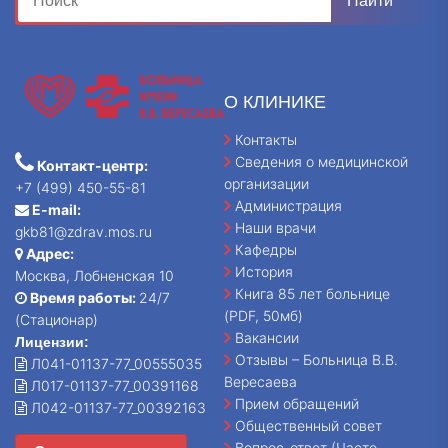
О КЛИНИКЕ
Контакты
Сведения о медицинской
Контакт-центр:
организации
+7 (499) 450-55-81
Администрация
E-mail:
Наши врачи
gkb81@zdrav.mos.ru
Кафедры
Адрес:
История
Москва, Лобненская 10
Книга 85 лет больнице
Время работы:
24/7
(PDF, 50мб)
(Стационар)
Вакансии
Лицензии:
Отзывы – Больница В.В.
Л041-01137-77_00555035
Вересаева
Л017-01137-77_00391168
Прием обращений
Л042-01137-77_00392163
Общественный совет
Вопрос-ответ (Часто