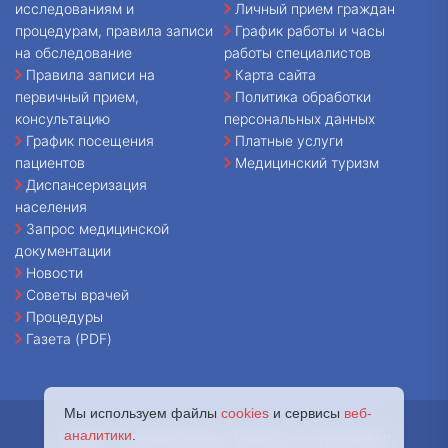
исследованиям и
Личный прием граждан
процедурам, правила записи
График работы и часы
на обследование
работы специалистов
Правила записи на
Карта сайта
первичный прием,
Политика обработки
консультацию
персональных данных
График посещения
Платные услуги
пациентов
Медицинский туризм
Диспансеризация
населения
Запрос медицинской
документации
Новости
Советы врачей
Процедуры
Газета (PDF)
Мы используем файлы
cookies
и сервисы
веб-
аналитики
.
© 2026 - Государственное бюджетное учреждение