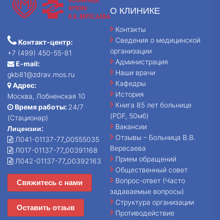
О КЛИНИКЕ
Контакты
Сведения о медицинской
Контакт-центр:
организации
+7 (499) 450-55-81
Администрация
E-mail:
Наши врачи
gkb81@zdrav.mos.ru
Кафедры
Адрес:
История
Москва, Лобненская 10
Книга 85 лет больнице
Время работы:
24/7
(PDF, 50мб)
(Стационар)
Вакансии
Лицензии:
Отзывы – Больница В.В.
Л041-01137-77_00555035
Вересаева
Л017-01137-77_00391168
Прием обращений
Л042-01137-77_00392163
Общественный совет
Вопрос-ответ (Часто
Свяжитесь с нами
задаваемые вопросы)
Структура организации
Оставить отзыв
Противодействие