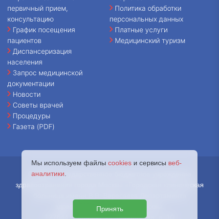
первичный прием,
Политика обработки
консультацию
персональных данных
График посещения
Платные услуги
пациентов
Медицинский туризм
Диспансеризация
населения
Запрос медицинской
документации
Новости
Советы врачей
Процедуры
Газета (PDF)
Мы используем файлы
cookies
и сервисы
веб-
аналитики
.
© 2026 - Государственное бюджетное учреждение
здравоохранения города Москвы «Городская клиническая
больница имени В.В. Вересаева Департамента
здравоохранения города Москвы.
Принять
127644, г. Москва, ул. Лобненская, д. 10