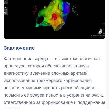
Заключение
Картирование сердца — высокотехнологичная
процедура, которая обеспечивает точную
диагностику и лечение сложных аритмий.
Использование трёхмерного картирования
позволяет минимизировать риски аблации и
повысить её эффективность в устранении очага,
ответственного за формирование и поддержание