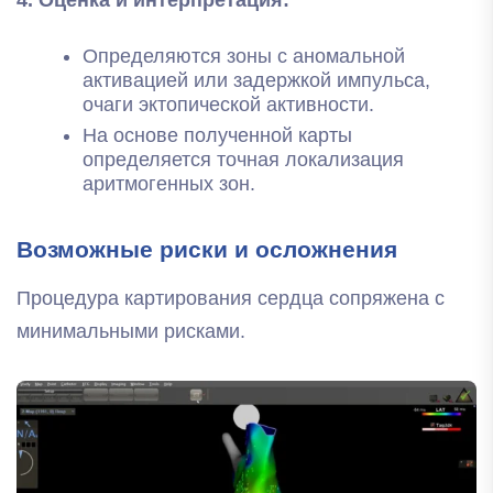
Определяются зоны с аномальной
активацией или задержкой импульса,
очаги эктопической активности.
На основе полученной карты
определяется точная локализация
аритмогенных зон.
Возможные риски и осложнения
Процедура картирования сердца сопряжена с
минимальными рисками.