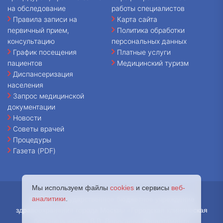
на обследование
работы специалистов
Правила записи на
Карта сайта
первичный прием,
Политика обработки
консультацию
персональных данных
График посещения
Платные услуги
пациентов
Медицинский туризм
Диспансеризация
населения
Запрос медицинской
документации
Новости
Советы врачей
Процедуры
Газета (PDF)
Мы используем файлы
cookies
и сервисы
веб-
аналитики
.
© 2026 - Государственное бюджетное учреждение
здравоохранения города Москвы «Городская клиническая
больница имени В.В. Вересаева Департамента