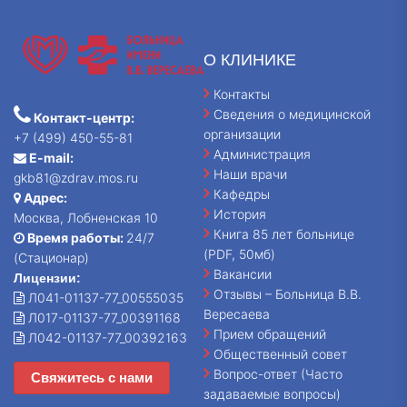
О КЛИНИКЕ
Контакты
Сведения о медицинской
Контакт-центр:
организации
+7 (499) 450-55-81
Администрация
E-mail:
Наши врачи
gkb81@zdrav.mos.ru
Кафедры
Адрес:
История
Москва, Лобненская 10
Книга 85 лет больнице
Время работы:
24/7
(PDF, 50мб)
(Стационар)
Вакансии
Лицензии:
Отзывы – Больница В.В.
Л041-01137-77_00555035
Вересаева
Л017-01137-77_00391168
Прием обращений
Л042-01137-77_00392163
Общественный совет
Вопрос-ответ (Часто
Свяжитесь с нами
задаваемые вопросы)