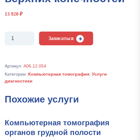
13 920
₽
Количество
Записаться
Компьютерно-
томографическая
ангиография
сосудов
Артикул:
А06.12.054
верхних
Категории:
Компьютерная томография
,
Услуги
конечностей
диагностики
Похожие услуги
Компьютерная томография
органов грудной полости