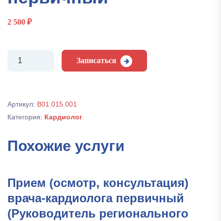
2 500
₽
Количество
Записаться
Прием
(осмотр,
консультация)
врача-
Артикул:
B01.015.001
кардиолога
Категория:
Кардиолог
первичный
Похожие услуги
Прием (осмотр, консультация)
врача-кардиолога первичный
(Руководитель регионального