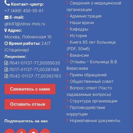
Сведения о медицинской
Контакт-центр:
организации
+7 (499) 450-55-81
Администрация
E-mail:
Наши врачи
gkb81@zdrav.mos.ru
Кафедры
Адрес:
История
Москва, Лобненская 10
Книга 85 лет больнице
Время работы:
24/7
(PDF, 50мб)
(Стационар)
Вакансии
Лицензии:
Отзывы – Больница В.В.
Л041-01137-77_00555035
Вересаева
Л017-01137-77_00391168
Прием обращений
Л042-01137-77_00392163
Общественный совет
Вопрос-ответ (Часто
Свяжитесь с нами
задаваемые вопросы)
Структура организации
Оставить отзыв
Противодействие
коррупции
Нормативные документы
Подпишитесь на нас