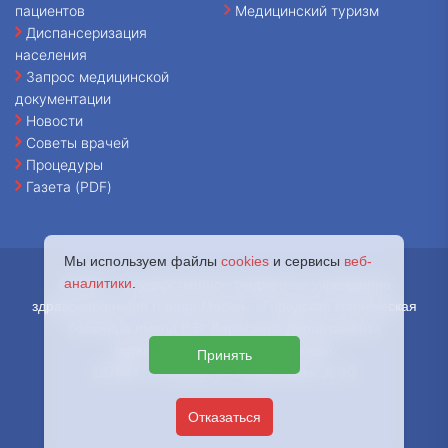
пациентов
Медицинский туризм
Диспансеризация
населения
Запрос медицинской
документации
Новости
Советы врачей
Процедуры
Газета (PDF)
Мы используем файлы
cookies
и сервисы
веб-
аналитики
.
© 2026 - Государственное бюджетное учреждение
здравоохранения города Москвы «Городская клиническая
больница имени В.В. Вересаева Департамента
здравоохранения города Москвы.
Принять
127644, г. Москва, ул. Лобненская, д. 10
Отказаться