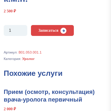
2 500
₽
Количество
Записаться
Прием
(осмотр,
консультация)
врача-
Артикул:
B01.053.001.1
уролога
Категория:
Уролог
первичный,
к.м.н.
Похожие услуги
Прием (осмотр, консультация)
врача-уролога первичный
2 000
₽