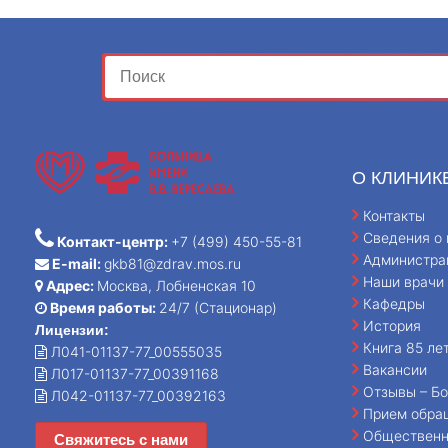
О КЛИНИК
Контакты
Сведения о 
Контакт-центр:
+7 (499) 450-55-81
Администра
E-mail:
gkb81@zdrav.mos.ru
Наши врачи
Адрес:
Москва, Лобненская 10
Кафедры
Время работы:
24/7 (Стационар)
История
Лицензии:
Книга 85 ле
Л041-01137-77_00555035
Вакансии
Л017-01137-77_00391168
Отзывы – Бо
Л042-01137-77_00392163
Прием обра
Общественн
Свяжитесь с нами