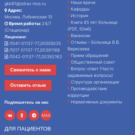
Наши врачи
gkb81@zdrav.mos.ru
Кафедры
Адрес:
История
Москва, Лобненская 10
Книга 85 лет больнице
Время работы:
24/7
(PDF, 50мб)
(Стационар)
Вакансии
Лицензии:
Отзывы – Больница В.В.
Л041-01137-77_00555035
Вересаева
Л017-01137-77_00391168
Прием обращений
Л042-01137-77_00392163
Общественный совет
Вопрос-ответ (Часто
Свяжитесь с нами
задаваемые вопросы)
Структура организации
Оставить отзыв
Противодействие
коррупции
Нормативные документы
Подпишитесь на нас
MAX
ДЛЯ ПАЦИЕНТОВ