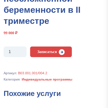
беременности в II
триместре
99 000
₽
Количество
Записаться
Комплекс
исследований
при
ведениии
Артикул:
В03.001.001/004.2
неосложненной
Категория:
Индивидуальные программы
беременности
в
II
Похожие услуги
триместре