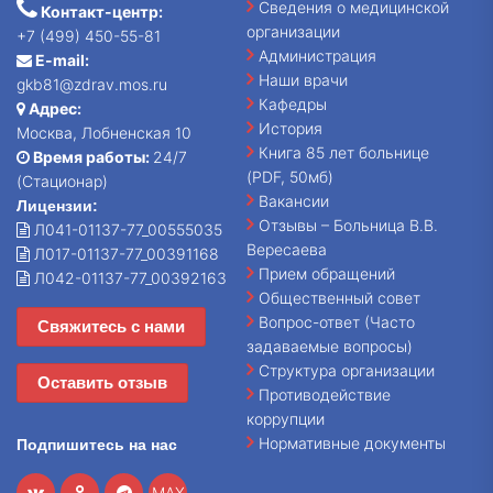
Сведения о медицинской
Контакт-центр:
организации
+7 (499) 450-55-81
Администрация
E-mail:
Наши врачи
gkb81@zdrav.mos.ru
Кафедры
Адрес:
История
Москва, Лобненская 10
Книга 85 лет больнице
Время работы:
24/7
(PDF, 50мб)
(Стационар)
Вакансии
Лицензии:
Отзывы – Больница В.В.
Л041-01137-77_00555035
Вересаева
Л017-01137-77_00391168
Прием обращений
Л042-01137-77_00392163
Общественный совет
Вопрос-ответ (Часто
Свяжитесь с нами
задаваемые вопросы)
Структура организации
Оставить отзыв
Противодействие
коррупции
Нормативные документы
Подпишитесь на нас
MAX