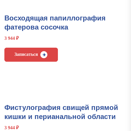
Восходящая папиллография
фатерова сосочка
3 944
₽
Записаться
Фистулография свищей прямой
кишки и перианальной области
3 944
₽