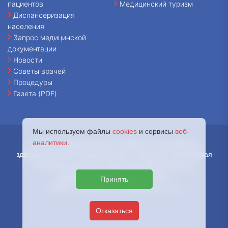
пациентов
Медицинский туризм
Диспансеризация
населения
Запрос медицинской
документации
Новости
Советы врачей
Процедуры
Газета (PDF)
Мы используем файлы
cookies
и сервисы
веб-
аналитики
.
© 2026 - Государственное бюджетное учреждение
здравоохранения города Москвы «Городская клиническая
больница имени В.В. Вересаева Департамента
здравоохранения города Москвы.
Принять
127644, г. Москва, ул. Лобненская, д. 10
Отказаться