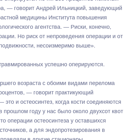
а, — говорит Андрей Ильницкий, заведующий
зрастной медицины Института повышения
огического агентства. — Риски, конечно,
рации. Но риск от непроведения операции и от
 подвижности, несоизмеримо выше».
 травмированных успешно оперируются.
аршего возраста с обоими видами перелома
роцентов, — говорит практикующий
 это и остеосинтез, когда кости соединяются
в прошлом году у нас было около двухсот квот
что операции остеосинтеза у оставшихся
сточников, а для эндопротезирования в
правляли в другие стационары.