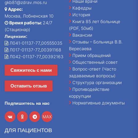
Наши врачи
gkb81@zdrav.mos.ru
Кафедры
Адрес:
История
Москва, Лобненская 10
Книга 85 лет больнице
Время работы:
24/7
(PDF, 50мб)
(Стационар)
Вакансии
Лицензии:
Отзывы – Больница В.В.
Л041-01137-77_00555035
Вересаева
Л017-01137-77_00391168
Прием обращений
Л042-01137-77_00392163
Общественный совет
Вопрос-ответ (Часто
Свяжитесь с нами
задаваемые вопросы)
Структура организации
Оставить отзыв
Противодействие
коррупции
Нормативные документы
Подпишитесь на нас
MAX
ДЛЯ ПАЦИЕНТОВ