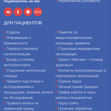
Нормативные документы
Подпишитесь на нас
MAX
ДЛЯ ПАЦИЕНТОВ
Роддом
Памятка по
Информация о
иммунопрофилактике,
беременности
календарь прививок
Порядок плановой
Страховые медицинские
госпитализации
организации
Въезд и стоянка
Проект «Москва – столица
автотранспорта
здоровья»
Отделение неотложной
Контакты контролирующих и
помощи
партнерских организаций
Правила подготовки к
Охрана труда
исследованиям и
Личный прием граждан
процедурам, правила записи
График работы и часы
на обследование
работы специалистов
Правила записи на
Карта сайта
первичный прием,
Политика обработки