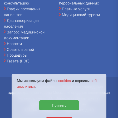
консультацию
персональных данных
График посещения
Платные услуги
пациентов
Медицинский туризм
Диспансеризация
населения
Запрос медицинской
документации
Новости
Советы врачей
Процедуры
Газета (PDF)
Мы используем файлы
cookies
и сервисы
веб-
аналитики
.
© 2026 - Государственное бюджетное учреждение
здравоохранения города Москвы «Городская клиническая
больница имени В.В. Вересаева Департамента
здравоохранения города Москвы.
Принять
127644, г. Москва, ул. Лобненская, д. 10