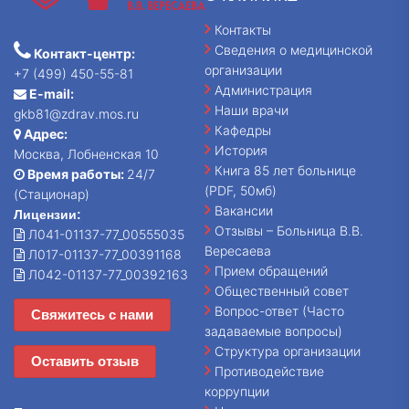
Контакты
Сведения о медицинской
Контакт-центр:
организации
+7 (499) 450-55-81
Администрация
E-mail:
Наши врачи
gkb81@zdrav.mos.ru
Кафедры
Адрес:
История
Москва, Лобненская 10
Книга 85 лет больнице
Время работы:
24/7
(PDF, 50мб)
(Стационар)
Вакансии
Лицензии:
Отзывы – Больница В.В.
Л041-01137-77_00555035
Вересаева
Л017-01137-77_00391168
Прием обращений
Л042-01137-77_00392163
Общественный совет
Вопрос-ответ (Часто
Свяжитесь с нами
задаваемые вопросы)
Структура организации
Оставить отзыв
Противодействие
коррупции