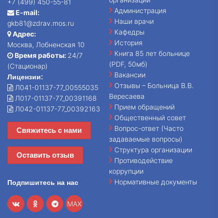
+7 (499) 450-55-81
Администрация
E-mail:
Наши врачи
gkb81@zdrav.mos.ru
Кафедры
Адрес:
История
Москва, Лобненская 10
Книга 85 лет больнице
Время работы:
24/7
(PDF, 50мб)
(Стационар)
Вакансии
Лицензии:
Отзывы – Больница В.В.
Л041-01137-77_00555035
Вересаева
Л017-01137-77_00391168
Прием обращений
Л042-01137-77_00392163
Общественный совет
Вопрос-ответ (Часто
Свяжитесь с нами
задаваемые вопросы)
Структура организации
Оставить отзыв
Противодействие
коррупции
Нормативные документы
Подпишитесь на нас
MAX