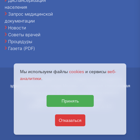
Диспансеризация
населения
Запрос медицинской
документации
Новости
Советы врачей
Процедуры
Газета (PDF)
Мы используем файлы
cookies
и сервисы
веб-
аналитики
.
© 2026 - Государственное бюджетное учреждение
здравоохранения города Москвы «Городская клиническая
больница имени В.В. Вересаева Департамента
здравоохранения города Москвы.
Принять
127644, г. Москва, ул. Лобненская, д. 10
Отказаться