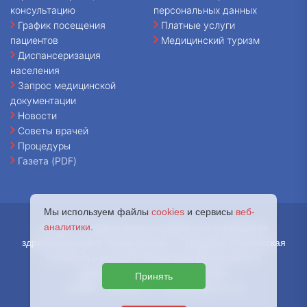
консультацию
персональных данных
График посещения
Платные услуги
пациентов
Медицинский туризм
Диспансеризация
населения
Запрос медицинской
документации
Новости
Советы врачей
Процедуры
Газета (PDF)
Мы используем файлы
cookies
и сервисы
веб-
аналитики
.
© 2026 - Государственное бюджетное учреждение
здравоохранения города Москвы «Городская клиническая
больница имени В.В. Вересаева Департамента
здравоохранения города Москвы.
Принять
127644, г. Москва, ул. Лобненская, д. 10