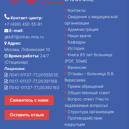
Контакты
Сведения о медицинской
Контакт-центр:
организации
+7 (499) 450-55-81
Администрация
E-mail:
Наши врачи
gkb81@zdrav.mos.ru
Кафедры
Адрес:
История
Москва, Лобненская 10
Книга 85 лет больнице
Время работы:
24/7
(PDF, 50мб)
(Стационар)
Вакансии
Лицензии:
Отзывы – Больница В.В.
Л041-01137-77_00555035
Вересаева
Л017-01137-77_00391168
Прием обращений
Л042-01137-77_00392163
Общественный совет
Вопрос-ответ (Часто
Свяжитесь с нами
задаваемые вопросы)
Структура организации
Оставить отзыв
Противодействие
коррупции