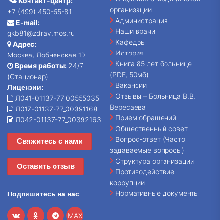
Контакт-центр:
организации
+7 (499) 450-55-81
Администрация
E-mail:
Наши врачи
gkb81@zdrav.mos.ru
Кафедры
Адрес:
История
Москва, Лобненская 10
Книга 85 лет больнице
Время работы:
24/7
(PDF, 50мб)
(Стационар)
Вакансии
Лицензии:
Отзывы – Больница В.В.
Л041-01137-77_00555035
Вересаева
Л017-01137-77_00391168
Прием обращений
Л042-01137-77_00392163
Общественный совет
Вопрос-ответ (Часто
Свяжитесь с нами
задаваемые вопросы)
Структура организации
Оставить отзыв
Противодействие
коррупции
Нормативные документы
Подпишитесь на нас
MAX