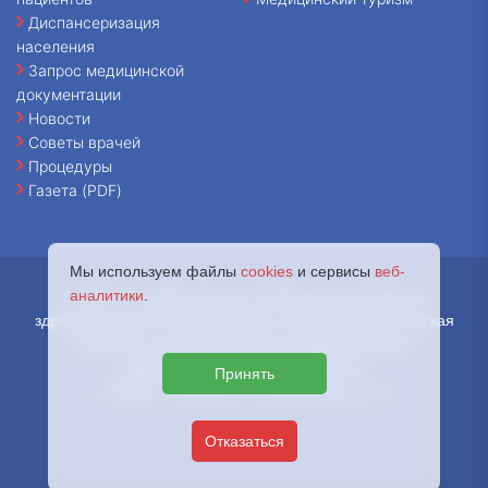
Диспансеризация
населения
Запрос медицинской
документации
Новости
Советы врачей
Процедуры
Газета (PDF)
Мы используем файлы
cookies
и сервисы
веб-
аналитики
.
© 2026 - Государственное бюджетное учреждение
здравоохранения города Москвы «Городская клиническая
больница имени В.В. Вересаева Департамента
здравоохранения города Москвы.
Принять
127644, г. Москва, ул. Лобненская, д. 10
Отказаться