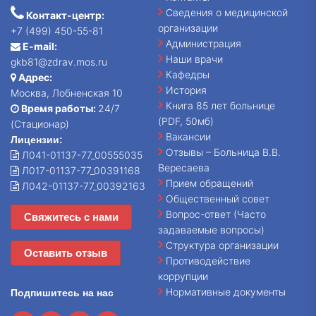
Сведения о медицинской
Контакт-центр:
организации
+7 (499) 450-55-81
Администрация
E-mail:
Наши врачи
gkb81@zdrav.mos.ru
Кафедры
Адрес:
История
Москва, Лобненская 10
Книга 85 лет больнице
Время работы:
24/7
(PDF, 50мб)
(Стационар)
Вакансии
Лицензии:
Отзывы – Больница В.В.
Л041-01137-77_00555035
Вересаева
Л017-01137-77_00391168
Прием обращений
Л042-01137-77_00392163
Общественный совет
Вопрос-ответ (Часто
Свяжитесь с нами
задаваемые вопросы)
Структура организации
Оставить отзыв
Противодействие
коррупции
Нормативные документы
Подпишитесь на нас