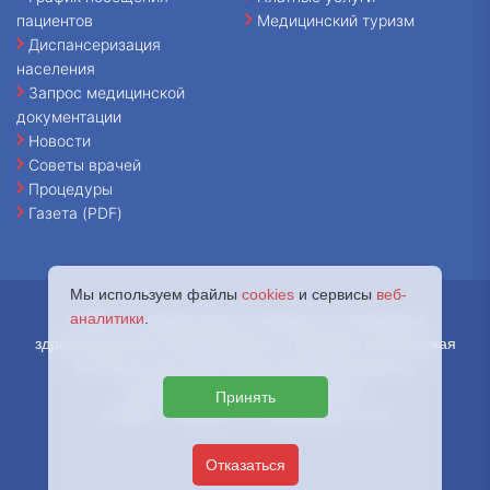
пациентов
Медицинский туризм
Диспансеризация
населения
Запрос медицинской
документации
Новости
Советы врачей
Процедуры
Газета (PDF)
Мы используем файлы
cookies
и сервисы
веб-
аналитики
.
© 2026 - Государственное бюджетное учреждение
здравоохранения города Москвы «Городская клиническая
больница имени В.В. Вересаева Департамента
здравоохранения города Москвы.
Принять
127644, г. Москва, ул. Лобненская, д. 10
Отказаться