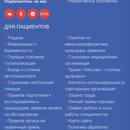
Нормативные документы
Подпишитесь на нас
MAX
ДЛЯ ПАЦИЕНТОВ
Роддом
Памятка по
Информация о
иммунопрофилактике,
беременности
календарь прививок
Порядок плановой
Страховые медицинские
госпитализации
организации
Въезд и стоянка
Проект «Москва – столица
автотранспорта
здоровья»
Отделение неотложной
Контакты контролирующих и
помощи
партнерских организаций
Правила подготовки к
Охрана труда
исследованиям и
Личный прием граждан
процедурам, правила записи
График работы и часы
на обследование
работы специалистов
Правила записи на
Карта сайта
первичный прием,
Политика обработки