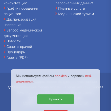
консультацию
персональных данных
График посещения
Платные услуги
пациентов
Медицинский туризм
Диспансеризация
населения
Запрос медицинской
документации
Новости
Советы врачей
Процедуры
Газета (PDF)
Мы используем файлы
cookies
и сервисы
веб-
аналитики
.
© 2026 - Государственное бюджетное учреждение
здравоохранения города Москвы «Городская клиническая
больница имени В.В. Вересаева Департамента
здравоохранения города Москвы.
Принять
127644, г. Москва, ул. Лобненская, д. 10