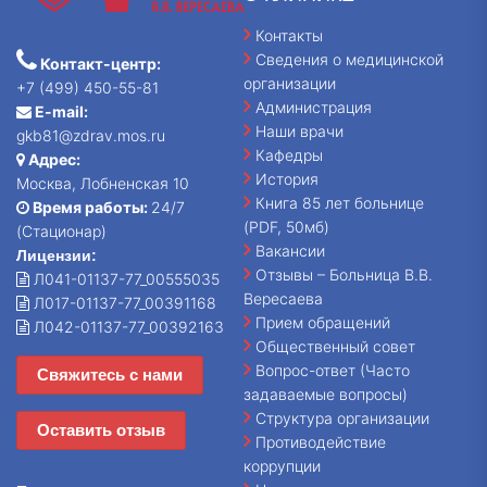
Контакты
Сведения о медицинской
Контакт-центр:
организации
+7 (499) 450-55-81
Администрация
E-mail:
Наши врачи
gkb81@zdrav.mos.ru
Кафедры
Адрес:
История
Москва, Лобненская 10
Книга 85 лет больнице
Время работы:
24/7
(PDF, 50мб)
(Стационар)
Вакансии
Лицензии:
Отзывы – Больница В.В.
Л041-01137-77_00555035
Вересаева
Л017-01137-77_00391168
Прием обращений
Л042-01137-77_00392163
Общественный совет
Вопрос-ответ (Часто
Свяжитесь с нами
задаваемые вопросы)
Структура организации
Оставить отзыв
Противодействие
коррупции