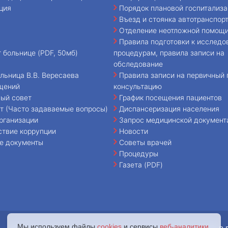
ция
Порядок плановой госпитализа
Въезд и стоянка автотранспор
Отделение неотложной помощ
Правила подготовки к исследо
т больнице (PDF, 50мб)
процедурам, правила записи на
обследование
льница В.В. Вересаева
Правила записи на первичный 
щений
консультацию
ый совет
График посещения пациентов
т (Часто задаваемые вопросы)
Диспансеризация населения
рганизации
Запрос медицинской документ
ствие коррупции
Новости
е документы
Советы врачей
Процедуры
Газета (PDF)
Мы используем файлы
cookies
и сервисы
веб-аналитики
.