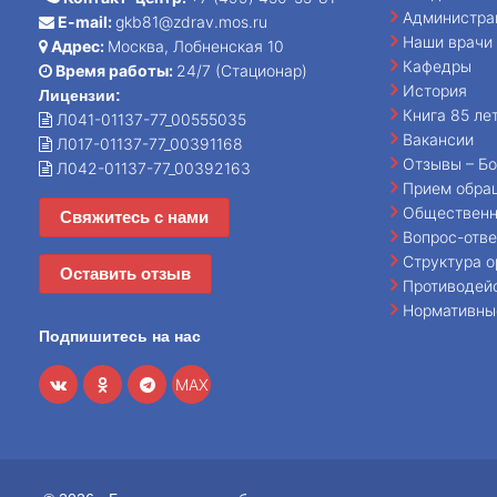
Администра
E-mail:
gkb81@zdrav.mos.ru
Наши врачи
Адрес:
Москва, Лобненская 10
Кафедры
Время работы:
24/7 (Стационар)
История
Лицензии:
Книга 85 ле
Л041-01137-77_00555035
Вакансии
Л017-01137-77_00391168
Отзывы – Бо
Л042-01137-77_00392163
Прием обра
Общественн
Свяжитесь с нами
Вопрос-отве
Структура о
Оставить отзыв
Противодей
Нормативны
Подпишитесь на нас
MAX