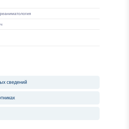
-реаниматология
ач
ных сведений
отниках