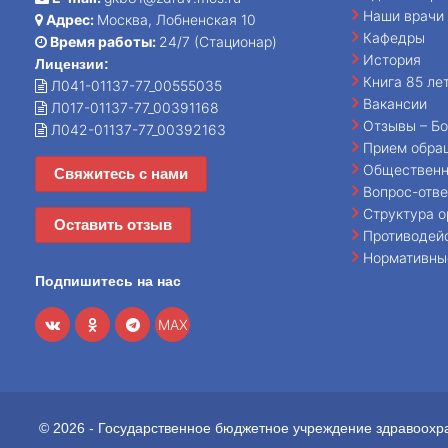
Наши врачи
Адрес:
Москва, Лобненская 10
Кафедры
Время работы:
24/7 (Стационар)
История
Лицензии:
Книга 85 ле
Л041-01137-77_00555035
Вакансии
Л017-01137-77_00391168
Отзывы – Бо
Л042-01137-77_00392163
Прием обра
Общественн
Свяжитесь с нами
Вопрос-отве
Структура о
Оставить отзыв
Противодей
Нормативны
Подпишитесь на нас
MAX
© 2026 - Государственное бюджетное учреждение здравоохр