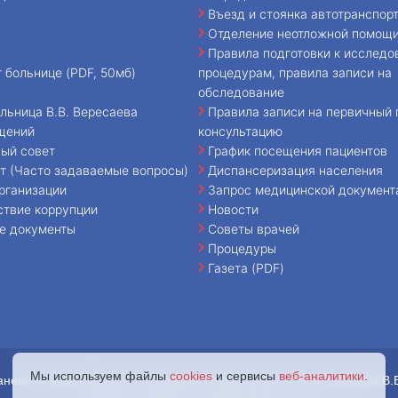
Въезд и стоянка автотранспор
Отделение неотложной помощ
Правила подготовки к исследо
т больнице (PDF, 50мб)
процедурам, правила записи на
обследование
льница В.В. Вересаева
Правила записи на первичный 
щений
консультацию
ый совет
График посещения пациентов
т (Часто задаваемые вопросы)
Диспансеризация населения
рганизации
Запрос медицинской документ
ствие коррупции
Новости
е документы
Советы врачей
Процедуры
Газета (PDF)
Мы используем файлы
cookies
и сервисы
веб-аналитики
.
анения города Москвы «Городская клиническая больница имени В.