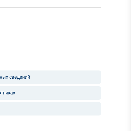
ьных сведений
отниках