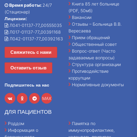
Книга 85 лет больнице
Время работы:
24/7
(PDF, 50мб)
(Стационар)
Вакансии
Лицензии:
Отзывы – Больница В.В.
Л041-01137-77_00555035
Вересаева
Л017-01137-77_00391168
Прием обращений
Л042-01137-77_00392163
Общественный совет
Вопрос-ответ (Часто
Свяжитесь с нами
задаваемые вопросы)
Структура организации
Оставить отзыв
Противодействие
коррупции
Нормативные документы
Подпишитесь на нас
MAX
ДЛЯ ПАЦИЕНТОВ
Роддом
Памятка по
Информация о
иммунопрофилактике,
беременности
календарь прививок