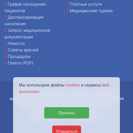
График посещения
Платные услуги
пациентов
Медицинский туризм
Диспансеризация
населения
Запрос медицинской
документации
Новости
Советы врачей
Процедуры
Газета (PDF)
Мы используем файлы
cookies
и сервисы
веб-
аналитики
.
© 2026 - Государственное бюджетное учреждение
здравоохранения города Москвы «Городская клиническая
больница имени В.В. Вересаева Департамента
здравоохранения города Москвы.
Принять
127644, г. Москва, ул. Лобненская, д. 10
Отказаться