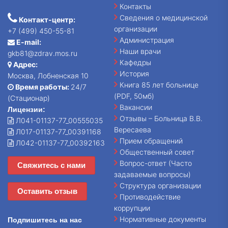
Контакты
Сведения о медицинской
Контакт-центр:
организации
+7 (499) 450-55-81
Администрация
E-mail:
Наши врачи
gkb81@zdrav.mos.ru
Кафедры
Адрес:
История
Москва, Лобненская 10
Книга 85 лет больнице
Время работы:
24/7
(PDF, 50мб)
(Стационар)
Вакансии
Лицензии:
Отзывы – Больница В.В.
Л041-01137-77_00555035
Вересаева
Л017-01137-77_00391168
Прием обращений
Л042-01137-77_00392163
Общественный совет
Вопрос-ответ (Часто
Свяжитесь с нами
задаваемые вопросы)
Структура организации
Оставить отзыв
Противодействие
коррупции
Нормативные документы
Подпишитесь на нас