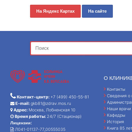
На Яндекс Картах
На сайте
О КЛИНИК
Контакты
Сведения о 
Контакт-центр:
+7 (499) 450-55-81
Администра
E-mail:
gkb81@zdrav.mos.ru
Наши врачи
Адрес:
Москва, Лобненская 10
Кафедры
Время работы:
24/7 (Стационар)
История
Лицензии:
Книга 85 ле
Л041-01137-77_00555035