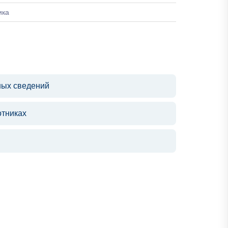
ика
ных сведений
отниках