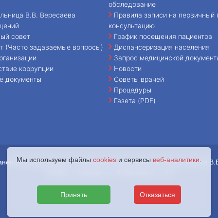
обследование
льница В.В. Вересаева
Правила записи на первичный 
щений
консультацию
ый совет
График посещения пациентов
т (Часто задаваемые вопросы)
Диспансеризация населения
рганизации
Запрос медицинской документ
ствие коррупции
Новости
е документы
Советы врачей
Процедуры
Газета (PDF)
Мы используем файлы
cookies
и сервисы
веб-аналитики
.
анения города Москвы «Городская клиническая больница имени В.
127644, г. Москва, ул. Лобненская, д. 10
Принять
Отказаться