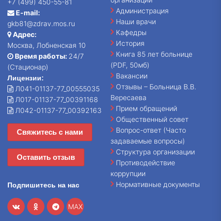
+7 (499) 450-55-81
Администрация
E-mail:
Наши врачи
gkb81@zdrav.mos.ru
Кафедры
Адрес:
История
Москва, Лобненская 10
Книга 85 лет больнице
Время работы:
24/7
(PDF, 50мб)
(Стационар)
Вакансии
Лицензии:
Отзывы – Больница В.В.
Л041-01137-77_00555035
Вересаева
Л017-01137-77_00391168
Прием обращений
Л042-01137-77_00392163
Общественный совет
Вопрос-ответ (Часто
Свяжитесь с нами
задаваемые вопросы)
Структура организации
Оставить отзыв
Противодействие
коррупции
Нормативные документы
Подпишитесь на нас
MAX