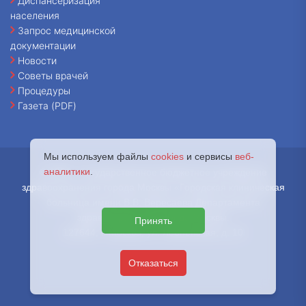
Диспансеризация
населения
Запрос медицинской
документации
Новости
Советы врачей
Процедуры
Газета (PDF)
Мы используем файлы
cookies
и сервисы
веб-
аналитики
.
© 2026 - Государственное бюджетное учреждение
здравоохранения города Москвы «Городская клиническая
больница имени В.В. Вересаева Департамента
здравоохранения города Москвы.
Принять
127644, г. Москва, ул. Лобненская, д. 10
Отказаться