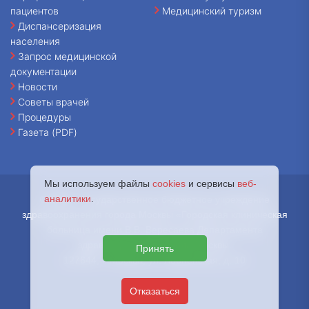
пациентов
Медицинский туризм
Диспансеризация
населения
Запрос медицинской
документации
Новости
Советы врачей
Процедуры
Газета (PDF)
Мы используем файлы
cookies
и сервисы
веб-
аналитики
.
© 2026 - Государственное бюджетное учреждение
здравоохранения города Москвы «Городская клиническая
больница имени В.В. Вересаева Департамента
здравоохранения города Москвы.
Принять
127644, г. Москва, ул. Лобненская, д. 10
Отказаться