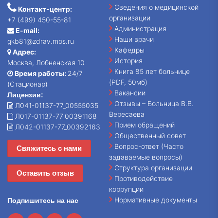
Сведения о медицинской
Контакт-центр:
организации
+7 (499) 450-55-81
Администрация
E-mail:
Наши врачи
gkb81@zdrav.mos.ru
Кафедры
Адрес:
История
Москва, Лобненская 10
Книга 85 лет больнице
Время работы:
24/7
(PDF, 50мб)
(Стационар)
Вакансии
Лицензии:
Отзывы – Больница В.В.
Л041-01137-77_00555035
Вересаева
Л017-01137-77_00391168
Прием обращений
Л042-01137-77_00392163
Общественный совет
Вопрос-ответ (Часто
Свяжитесь с нами
задаваемые вопросы)
Структура организации
Оставить отзыв
Противодействие
коррупции
Нормативные документы
Подпишитесь на нас