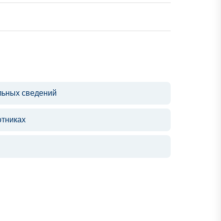
льных сведений
отниках