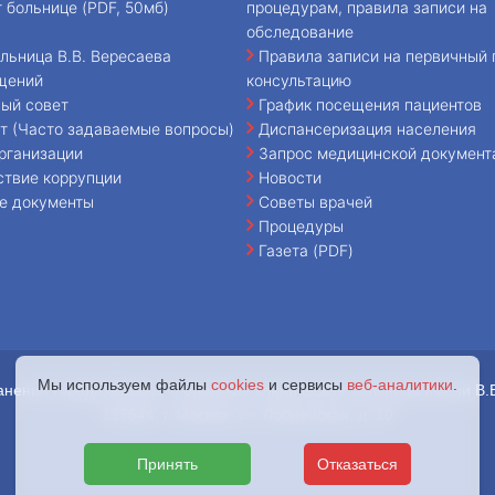
т больнице (PDF, 50мб)
процедурам, правила записи на
обследование
льница В.В. Вересаева
Правила записи на первичный 
щений
консультацию
ый совет
График посещения пациентов
т (Часто задаваемые вопросы)
Диспансеризация населения
рганизации
Запрос медицинской документ
ствие коррупции
Новости
е документы
Советы врачей
Процедуры
Газета (PDF)
Мы используем файлы
cookies
и сервисы
веб-аналитики
.
анения города Москвы «Городская клиническая больница имени В.
127644, г. Москва, ул. Лобненская, д. 10
Принять
Отказаться