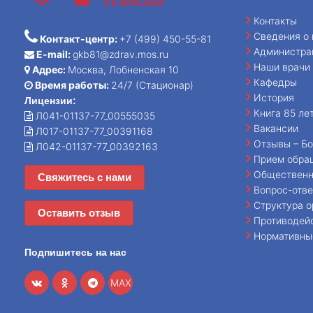
Контакты
Сведения о 
Контакт-центр:
+7 (499) 450-55-81
Администра
E-mail:
gkb81@zdrav.mos.ru
Наши врачи
Адрес:
Москва, Лобненская 10
Кафедры
Время работы:
24/7 (Стационар)
История
Лицензии:
Книга 85 ле
Л041-01137-77_00555035
Вакансии
Л017-01137-77_00391168
Отзывы – Бо
Л042-01137-77_00392163
Прием обра
Общественн
Свяжитесь с нами
Вопрос-отве
Структура о
Оставить отзыв
Противодей
Нормативны
Подпишитесь на нас
MAX