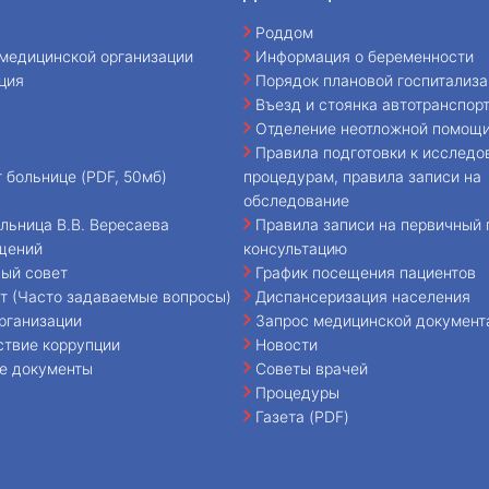
Роддом
медицинской организации
Информация о беременности
ция
Порядок плановой госпитализа
Въезд и стоянка автотранспор
Отделение неотложной помощ
Правила подготовки к исследо
т больнице (PDF, 50мб)
процедурам, правила записи на
обследование
льница В.В. Вересаева
Правила записи на первичный 
щений
консультацию
ый совет
График посещения пациентов
т (Часто задаваемые вопросы)
Диспансеризация населения
рганизации
Запрос медицинской документ
ствие коррупции
Новости
е документы
Советы врачей
Процедуры
Газета (PDF)