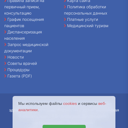
первичный прием,
Политика обработки
консультацию
персональных данных
График посещения
Платные услуги
пациентов
Медицинский туризм
Диспансеризация
населения
Запрос медицинской
документации
Новости
Советы врачей
Процедуры
Газета (PDF)
© 2026 - Государственное бюджетное учреждение
Мы используем файлы
cookies
и сервисы
веб-
здравоохранения города Москвы «Городская клиническая
аналитики
.
больница имени В.В. Вересаева Департамента
здравоохранения города Москвы.