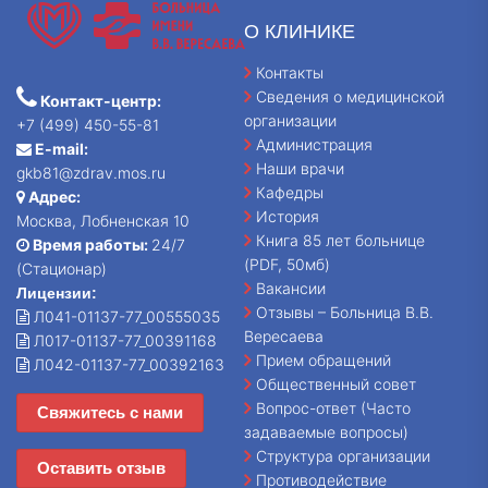
О КЛИНИКЕ
Контакты
Сведения о медицинской
Контакт-центр:
организации
+7 (499) 450-55-81
Администрация
E-mail:
Наши врачи
gkb81@zdrav.mos.ru
Кафедры
Адрес:
История
Москва, Лобненская 10
Книга 85 лет больнице
Время работы:
24/7
(PDF, 50мб)
(Стационар)
Вакансии
Лицензии:
Отзывы – Больница В.В.
Л041-01137-77_00555035
Вересаева
Л017-01137-77_00391168
Прием обращений
Л042-01137-77_00392163
Общественный совет
Вопрос-ответ (Часто
Свяжитесь с нами
задаваемые вопросы)
Структура организации
Оставить отзыв
Противодействие