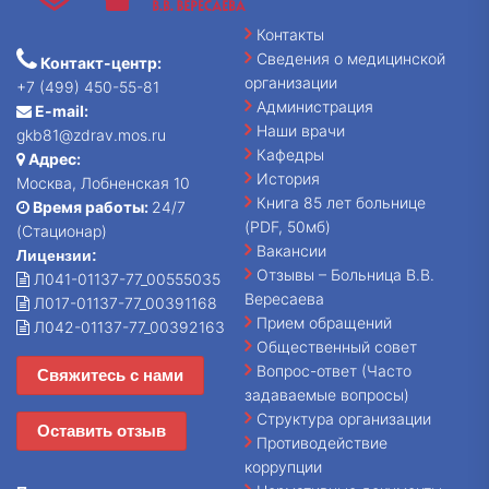
Контакты
Сведения о медицинской
Контакт-центр:
организации
+7 (499) 450-55-81
Администрация
E-mail:
Наши врачи
gkb81@zdrav.mos.ru
Кафедры
Адрес:
История
Москва, Лобненская 10
Книга 85 лет больнице
Время работы:
24/7
(PDF, 50мб)
(Стационар)
Вакансии
Лицензии:
Отзывы – Больница В.В.
Л041-01137-77_00555035
Вересаева
Л017-01137-77_00391168
Прием обращений
Л042-01137-77_00392163
Общественный совет
Вопрос-ответ (Часто
Свяжитесь с нами
задаваемые вопросы)
Структура организации
Оставить отзыв
Противодействие
коррупции