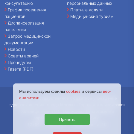
консультацию
персональных данных
График посещения
Платные услуги
пациентов
Медицинский туризм
Диспансеризация
населения
Запрос медицинской
документации
Новости
Советы врачей
Процедуры
Газета (PDF)
Мы используем файлы
cookies
и сервисы
веб-
аналитики
.
© 2026 - Государственное бюджетное учреждение
здравоохранения города Москвы «Городская клиническая
больница имени В.В. Вересаева Департамента
здравоохранения города Москвы.
Принять
127644, г. Москва, ул. Лобненская, д. 10