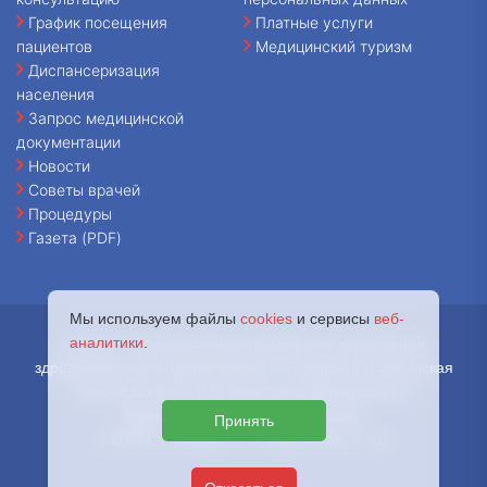
График посещения
Платные услуги
пациентов
Медицинский туризм
Диспансеризация
населения
Запрос медицинской
документации
Новости
Советы врачей
Процедуры
Газета (PDF)
Мы используем файлы
cookies
и сервисы
веб-
аналитики
.
© 2026 - Государственное бюджетное учреждение
здравоохранения города Москвы «Городская клиническая
больница имени В.В. Вересаева Департамента
здравоохранения города Москвы.
Принять
127644, г. Москва, ул. Лобненская, д. 10