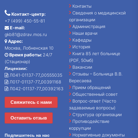
Контакты
Сведения о медицинской
Контакт-центр:
организации
+7 (499) 450-55-81
Администрация
E-mail:
Наши врачи
gkb81@zdrav.mos.ru
Кафедры
Адрес:
История
Москва, Лобненская 10
Книга 85 лет больнице
Время работы:
24/7
(PDF, 50мб)
(Стационар)
Вакансии
Лицензии:
Отзывы – Больница В.В.
Л041-01137-77_00555035
Вересаева
Л017-01137-77_00391168
Прием обращений
Л042-01137-77_00392163
Общественный совет
Вопрос-ответ (Часто
Свяжитесь с нами
задаваемые вопросы)
Структура организации
Оставить отзыв
Противодействие
коррупции
Нормативные документы
Подпишитесь на нас