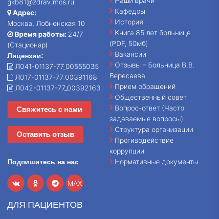
Наши врачи
gkb81@zdrav.mos.ru
Кафедры
Адрес:
История
Москва, Лобненская 10
Книга 85 лет больнице
Время работы:
24/7
(PDF, 50мб)
(Стационар)
Вакансии
Лицензии:
Отзывы – Больница В.В.
Л041-01137-77_00555035
Вересаева
Л017-01137-77_00391168
Прием обращений
Л042-01137-77_00392163
Общественный совет
Вопрос-ответ (Часто
Свяжитесь с нами
задаваемые вопросы)
Структура организации
Оставить отзыв
Противодействие
коррупции
Нормативные документы
Подпишитесь на нас
MAX
ДЛЯ ПАЦИЕНТОВ