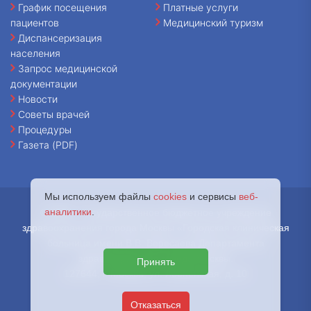
График посещения
Платные услуги
пациентов
Медицинский туризм
Диспансеризация
населения
Запрос медицинской
документации
Новости
Советы врачей
Процедуры
Газета (PDF)
Мы используем файлы
cookies
и сервисы
веб-
аналитики
.
© 2026 - Государственное бюджетное учреждение
здравоохранения города Москвы «Городская клиническая
больница имени В.В. Вересаева Департамента
здравоохранения города Москвы.
Принять
127644, г. Москва, ул. Лобненская, д. 10
Отказаться