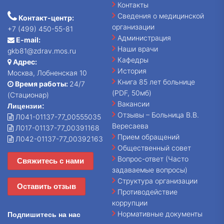
Контакты
Сведения о медицинской
Контакт-центр:
организации
+7 (499) 450-55-81
Администрация
E-mail:
Наши врачи
gkb81@zdrav.mos.ru
Кафедры
Адрес:
История
Москва, Лобненская 10
Книга 85 лет больнице
Время работы:
24/7
(PDF, 50мб)
(Стационар)
Вакансии
Лицензии:
Отзывы – Больница В.В.
Л041-01137-77_00555035
Вересаева
Л017-01137-77_00391168
Прием обращений
Л042-01137-77_00392163
Общественный совет
Вопрос-ответ (Часто
Свяжитесь с нами
задаваемые вопросы)
Структура организации
Оставить отзыв
Противодействие
коррупции
Нормативные документы
Подпишитесь на нас