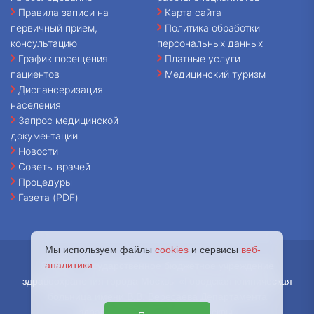
Правила записи на
Карта сайта
первичный прием,
Политика обработки
консультацию
персональных данных
График посещения
Платные услуги
пациентов
Медицинский туризм
Диспансеризация
населения
Запрос медицинской
документации
Новости
Советы врачей
Процедуры
Газета (PDF)
Мы используем файлы
cookies
и сервисы
веб-
аналитики
.
© 2026 - Государственное бюджетное учреждение
здравоохранения города Москвы «Городская клиническая
больница имени В.В. Вересаева Департамента
здравоохранения города Москвы.