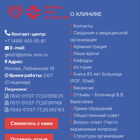
О КЛИНИКЕ
Контакты
Сведения о медицинской
Контакт-центр:
организации
+7 (499) 450-55-81
Администрация
E-mail:
Наши врачи
gkb81@zdrav.mos.ru
Кафедры
Адрес:
История
Москва, Лобненская 10
Книга 85 лет больнице
Время работы:
24/7
(PDF, 50мб)
(Стационар)
Вакансии
Лицензии:
Отзывы – Больница В.В.
Л041-01137-77_00555035
Вересаева
Л017-01137-77_00391168
Прием обращений
Л042-01137-77_00392163
Общественный совет
Вопрос-ответ (Часто
Свяжитесь с нами
задаваемые вопросы)
Структура организации
Оставить отзыв