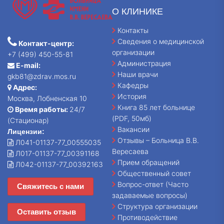
О КЛИНИКЕ
Контакты
Сведения о медицинской
Контакт-центр:
организации
+7 (499) 450-55-81
Администрация
E-mail:
Наши врачи
gkb81@zdrav.mos.ru
Кафедры
Адрес:
История
Москва, Лобненская 10
Книга 85 лет больнице
Время работы:
24/7
(PDF, 50мб)
(Стационар)
Вакансии
Лицензии:
Отзывы – Больница В.В.
Л041-01137-77_00555035
Вересаева
Л017-01137-77_00391168
Прием обращений
Л042-01137-77_00392163
Общественный совет
Вопрос-ответ (Часто
Свяжитесь с нами
задаваемые вопросы)
Структура организации
Оставить отзыв
Противодействие