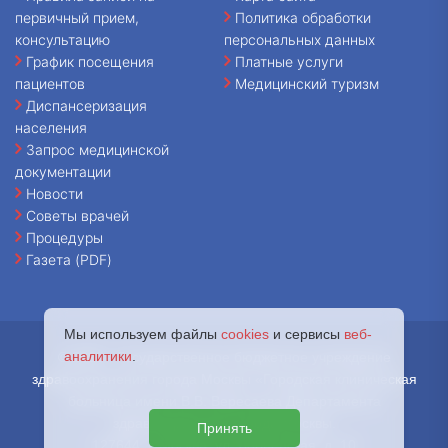
первичный прием,
Политика обработки
консультацию
персональных данных
График посещения
Платные услуги
пациентов
Медицинский туризм
Диспансеризация
населения
Запрос медицинской
документации
Новости
Советы врачей
Процедуры
Газета (PDF)
Мы используем файлы
cookies
и сервисы
веб-
аналитики
.
© 2026 - Государственное бюджетное учреждение
здравоохранения города Москвы «Городская клиническая
больница имени В.В. Вересаева Департамента
здравоохранения города Москвы.
Принять
127644, г. Москва, ул. Лобненская, д. 10