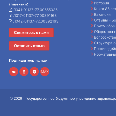
История
Лицензии:
Книга 85 ле
Л041-01137-77_00555035
Вакансии
Л017-01137-77_00391168
Отзывы – Бо
Л042-01137-77_00392163
Прием обра
Общественн
Свяжитесь с нами
Вопрос-отве
Структура о
Оставить отзыв
Противодей
Нормативны
Подпишитесь на нас
MAX
© 2026 - Государственное бюджетное учреждение здравоохр