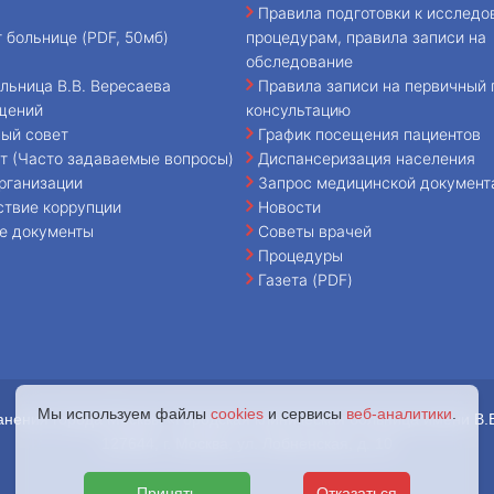
Правила подготовки к исследо
т больнице (PDF, 50мб)
процедурам, правила записи на
обследование
льница В.В. Вересаева
Правила записи на первичный 
щений
консультацию
ый совет
График посещения пациентов
т (Часто задаваемые вопросы)
Диспансеризация населения
рганизации
Запрос медицинской документ
ствие коррупции
Новости
е документы
Советы врачей
Процедуры
Газета (PDF)
Мы используем файлы
cookies
и сервисы
веб-аналитики
.
анения города Москвы «Городская клиническая больница имени В.
127644, г. Москва, ул. Лобненская, д. 10
Принять
Отказаться