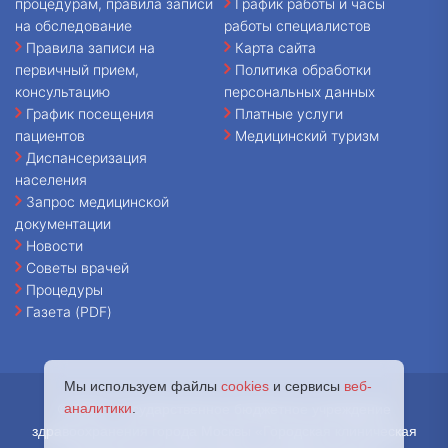
процедурам, правила записи
График работы и часы
на обследование
работы специалистов
Правила записи на
Карта сайта
первичный прием,
Политика обработки
консультацию
персональных данных
График посещения
Платные услуги
пациентов
Медицинский туризм
Диспансеризация
населения
Запрос медицинской
документации
Новости
Советы врачей
Процедуры
Газета (PDF)
Мы используем файлы
cookies
и сервисы
веб-
аналитики
.
© 2026 - Государственное бюджетное учреждение
здравоохранения города Москвы «Городская клиническая