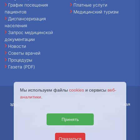
График посещения
Платные услуги
пациентов
Медицинский туризм
Диспансеризация
населения
Запрос медицинской
документации
Новости
Советы врачей
Процедуры
Газета (PDF)
Мы используем файлы
cookies
и сервисы
веб-
аналитики
.
© 2026 - Государственное бюджетное учреждение
здравоохранения города Москвы «Городская клиническая
больница имени В.В. Вересаева Департамента
здравоохранения города Москвы.
Принять
127644, г. Москва, ул. Лобненская, д. 10
Отказаться