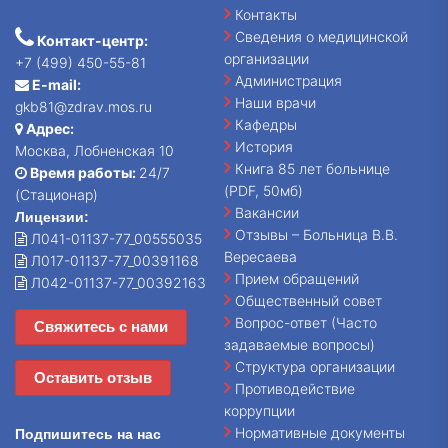
Контакты
Сведения о медицинской
Контакт-центр:
организации
+7 (499) 450-55-81
Администрация
E-mail:
Наши врачи
gkb81@zdrav.mos.ru
Кафедры
Адрес:
История
Москва, Лобненская 10
Книга 85 лет больнице
Время работы:
24/7
(PDF, 50мб)
(Стационар)
Вакансии
Лицензии:
Отзывы – Больница В.В.
Л041-01137-77_00555035
Вересаева
Л017-01137-77_00391168
Прием обращений
Л042-01137-77_00392163
Общественный совет
Вопрос-ответ (Часто
Свяжитесь с нами
задаваемые вопросы)
Структура организации
Оставить отзыв
Противодействие
коррупции
Нормативные документы
Подпишитесь на нас