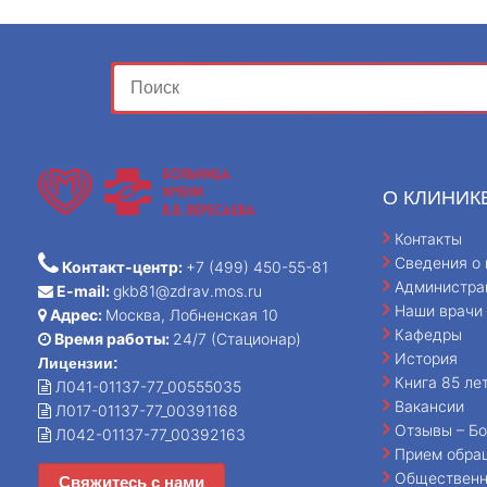
О КЛИНИК
Контакты
Сведения о 
Контакт-центр:
+7 (499) 450-55-81
Администра
E-mail:
gkb81@zdrav.mos.ru
Наши врачи
Адрес:
Москва, Лобненская 10
Кафедры
Время работы:
24/7 (Стационар)
История
Лицензии:
Книга 85 ле
Л041-01137-77_00555035
Вакансии
Л017-01137-77_00391168
Отзывы – Бо
Л042-01137-77_00392163
Прием обра
Общественн
Свяжитесь с нами