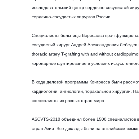
исследовательский центр сердечно сосудистой хиру
сердечно-сосудистых хирургов России.
Специалисты больницы Вересаева врач функционал
сосудистый хирург Андрей Александрович Лебедев вы
thoracic artery T-grafting with and without cardiop
коронарное шунтирование в условиях искусстенно
В ходе деловой программы Конгресса были рассмо
кардиологии, ангиологии, торакальной хирургии. Н
специалисты из разных стран мира.
ASCVTS-2018 объединл более 1500 специалистов в
стран Азии. Все доклады были на английском языке