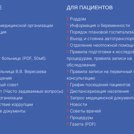
Е
ДЛЯ ПАЦИЕНТОВ
Роддом
медицинской организации
Информация о беременности
ция
Порядок плановой госпитализа
Въезд и стоянка автотранспор
Отделение неотложной помощ
Правила подготовки к исследо
т больнице (PDF, 50мб)
процедурам, правила записи на
обследование
льница В.В. Вересаева
Правила записи на первичный 
щений
консультацию
ый совет
График посещения пациентов
т (Часто задаваемые вопросы)
Диспансеризация населения
рганизации
Запрос медицинской документ
ствие коррупции
Новости
е документы
Советы врачей
Процедуры
Газета (PDF)