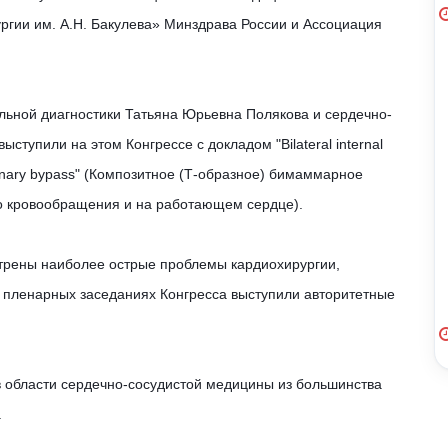
ргии им. А.Н. Бакулева» Минздрава России и Ассоциация
ьной диагностики Татьяна Юрьевна Полякова и сердечно-
ступили на этом Конгрессе с докладом "Bilateral internal
ulmonary bypass" (Композитное (Т-образное) бимаммарное
го кровообращения и на работающем сердце).
трены наиболее острые проблемы кардиохирургии,
а пленарных заседаниях Конгресса выступили авторитетные
 области сердечно-сосудистой медицины из большинства
.