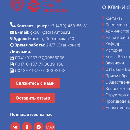
О КЛИНИК
Контакты
Сведения о 
Контакт-центр:
+7 (499) 450-55-81
Администра
E-mail:
gkb81@zdrav.mos.ru
Наши врачи
Адрес:
Москва, Лобненская 10
Кафедры
Время работы:
24/7 (Стационар)
История
Лицензии:
Книга 85 ле
Л041-01137-77_00555035
Вакансии
Л017-01137-77_00391168
Отзывы – Бо
Л042-01137-77_00392163
Прием обра
Общественн
Свяжитесь с нами
Вопрос-отве
Структура о
Оставить отзыв
Противодей
Нормативны
Подпишитесь на нас
MAX