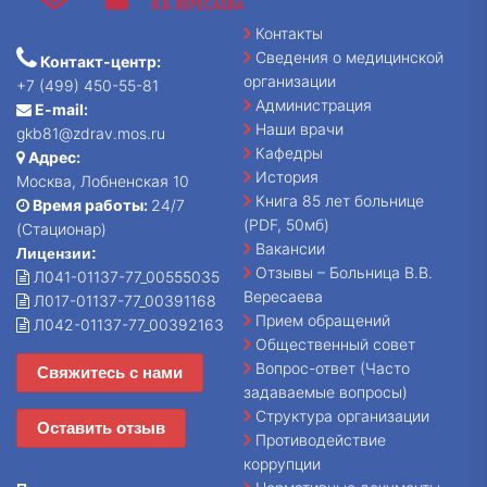
Контакты
Сведения о медицинской
Контакт-центр:
организации
+7 (499) 450-55-81
Администрация
E-mail:
Наши врачи
gkb81@zdrav.mos.ru
Кафедры
Адрес:
История
Москва, Лобненская 10
Книга 85 лет больнице
Время работы:
24/7
(PDF, 50мб)
(Стационар)
Вакансии
Лицензии:
Отзывы – Больница В.В.
Л041-01137-77_00555035
Вересаева
Л017-01137-77_00391168
Прием обращений
Л042-01137-77_00392163
Общественный совет
Вопрос-ответ (Часто
Свяжитесь с нами
задаваемые вопросы)
Структура организации
Оставить отзыв
Противодействие
коррупции