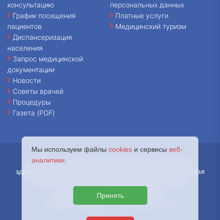
консультацию
персональных данных
График посещения
Платные услуги
пациентов
Медицинский туризм
Диспансеризация
населения
Запрос медицинской
документации
Новости
Советы врачей
Процедуры
Газета (PDF)
Мы используем файлы
cookies
и сервисы
веб-
аналитики
.
© 2026 - Государственное бюджетное учреждение
здравоохранения города Москвы «Городская клиническая
больница имени В.В. Вересаева Департамента
здравоохранения города Москвы.
Принять
127644, г. Москва, ул. Лобненская, д. 10