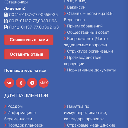
(PDF, 50мб)
(Стационар)
Вакансии
Лицензии:
Отзывы – Больница В.В.
Л041-01137-77_00555035
Вересаева
Л017-01137-77_00391168
Прием обращений
Л042-01137-77_00392163
Общественный совет
Вопрос-ответ (Часто
Свяжитесь с нами
задаваемые вопросы)
Структура организации
Оставить отзыв
Противодействие
коррупции
Нормативные документы
Подпишитесь на нас
MAX
ДЛЯ ПАЦИЕНТОВ
Роддом
Памятка по
Информация о
иммунопрофилактике,
беременности
календарь прививок
Порядок плановой
Страховые медицинские