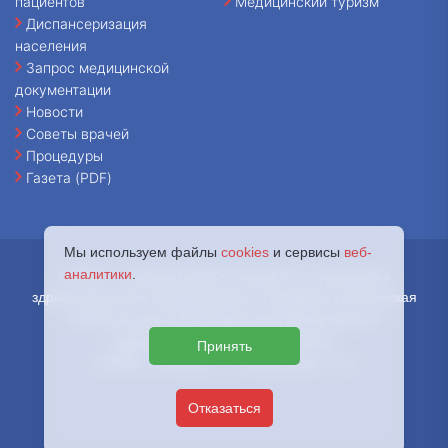
пациентов
Медицинский туризм
Диспансеризация
населения
Запрос медицинской
документации
Новости
Советы врачей
Процедуры
Газета (PDF)
Мы используем файлы
cookies
и сервисы
веб-
аналитики
.
© 2026 - Государственное бюджетное учреждение
здравоохранения города Москвы «Городская клиническая
больница имени В.В. Вересаева Департамента
здравоохранения города Москвы.
Принять
127644, г. Москва, ул. Лобненская, д. 10
Отказаться