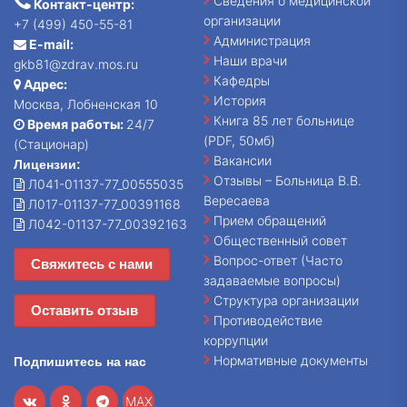
Сведения о медицинской
Контакт-центр:
организации
+7 (499) 450-55-81
Администрация
E-mail:
Наши врачи
gkb81@zdrav.mos.ru
Кафедры
Адрес:
История
Москва, Лобненская 10
Книга 85 лет больнице
Время работы:
24/7
(PDF, 50мб)
(Стационар)
Вакансии
Лицензии:
Отзывы – Больница В.В.
Л041-01137-77_00555035
Вересаева
Л017-01137-77_00391168
Прием обращений
Л042-01137-77_00392163
Общественный совет
Вопрос-ответ (Часто
Свяжитесь с нами
задаваемые вопросы)
Структура организации
Оставить отзыв
Противодействие
коррупции
Нормативные документы
Подпишитесь на нас
MAX