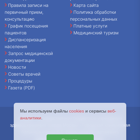
Правила записи на
Карта сайта
первичный прием,
Политика обработки
консультацию
персональных данных
График посещения
Платные услуги
пациентов
Медицинский туризм
Диспансеризация
населения
Запрос медицинской
документации
Новости
Советы врачей
Процедуры
Газета (PDF)
Мы используем файлы
cookies
и сервисы
веб-
аналитики
.
© 2026 - Государственное бюджетное учреждение
здравоохранения города Москвы «Городская клиническая
больница имени В.В. Вересаева Департамента
здравоохранения города Москвы.