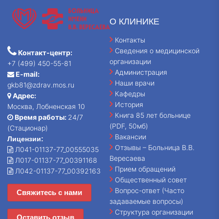
О КЛИНИКЕ
Контакты
Сведения о медицинской
Контакт-центр:
организации
+7 (499) 450-55-81
Администрация
E-mail:
Наши врачи
gkb81@zdrav.mos.ru
Кафедры
Адрес:
История
Москва, Лобненская 10
Книга 85 лет больнице
Время работы:
24/7
(PDF, 50мб)
(Стационар)
Вакансии
Лицензии:
Отзывы – Больница В.В.
Л041-01137-77_00555035
Вересаева
Л017-01137-77_00391168
Прием обращений
Л042-01137-77_00392163
Общественный совет
Вопрос-ответ (Часто
Свяжитесь с нами
задаваемые вопросы)
Структура организации
Оставить отзыв