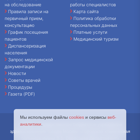
на обследование
работы специалистов
Правила записи на
Карта сайта
первичный прием,
Политика обработки
консультацию
персональных данных
График посещения
Платные услуги
пациентов
Медицинский туризм
Диспансеризация
населения
Запрос медицинской
документации
Новости
Советы врачей
Процедуры
Газета (PDF)
Мы используем файлы
cookies
и сервисы
веб-
аналитики
.
© 2026 - Государственное бюджетное учреждение
здравоохранения города Москвы «Городская клиническая
больница имени В.В. Вересаева Департамента