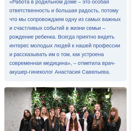
«Работа в родильном доме – это особая
ответственность и большая радость, потому
что мы сопровождаем одну из самых важных
и счастливых событий в жизни семьи –
рождение ребенка. Всегда приятно видеть
интерес молодых людей к нашей профессии
и рассказывать им о том, как устроена
современная медицина», – отметила врач-
акушер-гинеколог Анастасия Савельева.